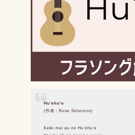
Huʻehuʻe
(作者：Rose Simerson)
Keiki mai au no Huʻehuʻe