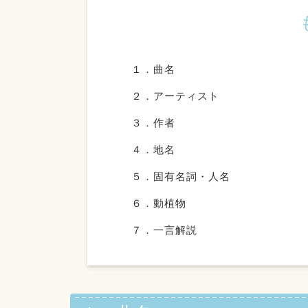
１．曲名
２．アーティスト
３．作者
４．地名
５．固有名詞・人名
６．動植物
７．一言解説