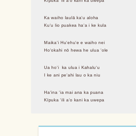
Kīpuka ʻili aʻo kani ka uwepa
Ka waiho laulā kaʻu aloha
Kuʻu lio puakea haʻa i ke kula
Maikaʻi Huʻehuʻe e waiho nei
Hoʻokahi nō hewa he ulua ʻole
Ua hoʻi ka ulua i Kahaluʻu
I ke ani peʻahi lau o ka niu
Haʻina ʻia mai ana ka puana
Kīpuka ʻili aʻo kani ka uwepa