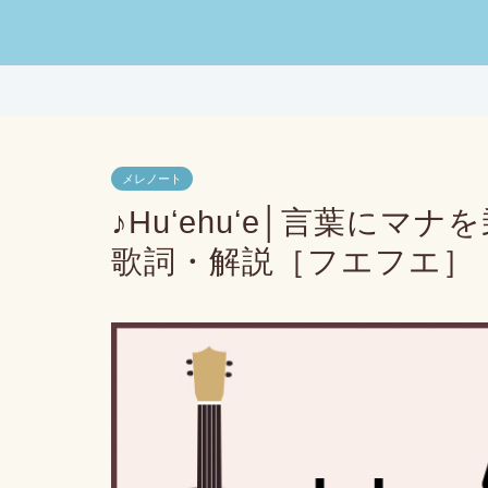
メレノート
♪Huʻehuʻe│言葉に
歌詞・解説［フエフエ］