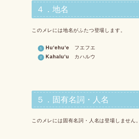
４．地名
このメレには地名がふたつ登場します。
Huʻehuʻe
フエフエ
Kahaluʻu
カハルウ
５．固有名詞・人名
このメレには固有名詞・人名は登場しません