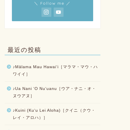
＼ Follow me ／
最近の投稿
♪Mālama Mau Hawaiʻi［マラマ・マウ・ハ
ワイイ］
♪Ua Nani ʻO Nuʻuanu［ウア・ナニ・オ・
ヌウアヌ］
♪Kuini (Kuʻu Lei Aloha)［クイニ（クウ・
レイ・アロハ）］