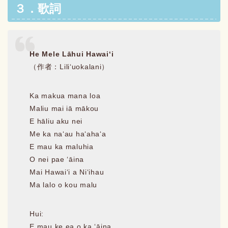
３．歌詞
He Mele Lāhui Hawaiʻi
（作者：Liliʻuokalani）
Ka makua mana loa
Maliu mai iā mākou
E hāliu aku nei
Me ka naʻau haʻahaʻa
E mau ka maluhia
O nei pae ʻāina
Mai Hawaiʻi a Niʻihau
Ma lalo o kou malu
Hui:
E mau ke ea o ka ʻāina