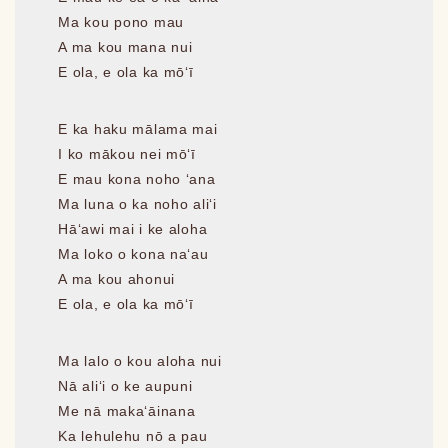
Ma kou pono mau
A ma kou mana nui
E ola, e ola ka mōʻī
E ka haku mālama mai
I ko mākou nei mōʻī
E mau kona noho ʻana
Ma luna o ka noho aliʻi
Hāʻawi mai i ke aloha
Ma loko o kona naʻau
A ma kou ahonui
E ola, e ola ka mōʻī
Ma lalo o kou aloha nui
Nā aliʻi o ke aupuni
Me nā makaʻāinana
Ka lehulehu nō a pau