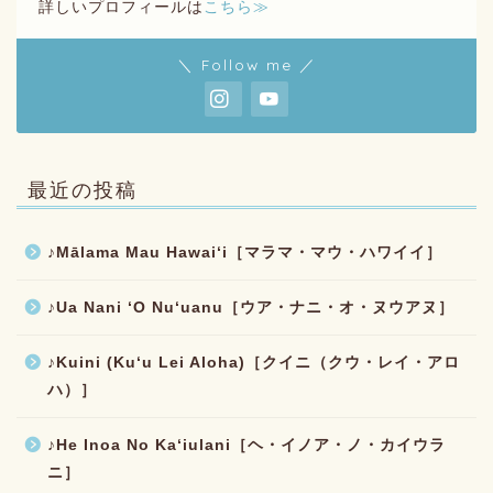
詳しいプロフィールは
こちら≫
＼ Follow me ／
最近の投稿
♪Mālama Mau Hawaiʻi［マラマ・マウ・ハワイイ］
♪Ua Nani ʻO Nuʻuanu［ウア・ナニ・オ・ヌウアヌ］
♪Kuini (Kuʻu Lei Aloha)［クイニ（クウ・レイ・アロ
ハ）］
♪He Inoa No Kaʻiulani［ヘ・イノア・ノ・カイウラ
ニ］