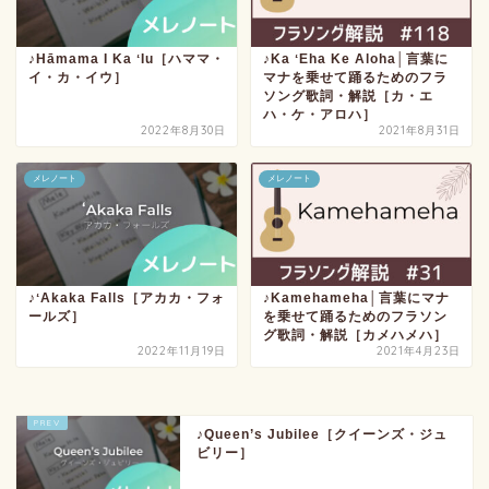
♪Hāmama I Ka ʻIu［ハママ・
♪Ka ʻEha Ke Aloha│言葉に
イ・カ・イウ］
マナを乗せて踊るためのフラ
ソング歌詞・解説［カ・エ
ハ・ケ・アロハ］
2022年8月30日
2021年8月31日
メレノート
メレノート
♪ʻAkaka Falls［アカカ・フォ
♪Kamehameha│言葉にマナ
ールズ］
を乗せて踊るためのフラソン
グ歌詞・解説［カメハメハ］
2022年11月19日
2021年4月23日
♪Queen’s Jubilee［クイーンズ・ジュ
ビリー］