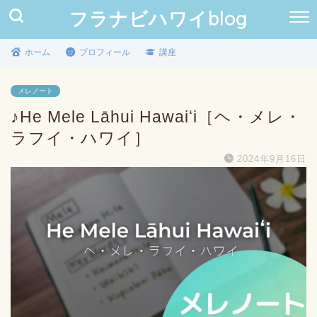
フラナビハワイblog
ホーム
プロフィール
講座
メレノート
♪He Mele Lāhui Hawaiʻi［ヘ・メレ・
ラフイ・ハワイ］
2024年9月16日