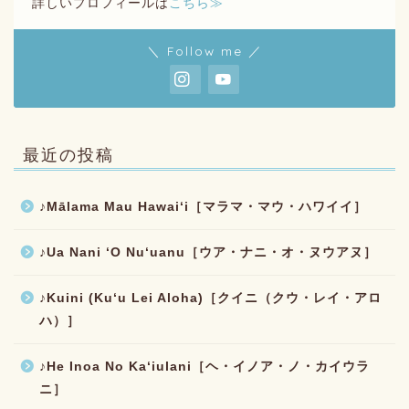
詳しいプロフィールは
こちら≫
＼ Follow me ／
最近の投稿
♪Mālama Mau Hawaiʻi［マラマ・マウ・ハワイイ］
♪Ua Nani ʻO Nuʻuanu［ウア・ナニ・オ・ヌウアヌ］
♪Kuini (Kuʻu Lei Aloha)［クイニ（クウ・レイ・アロ
ハ）］
♪He Inoa No Kaʻiulani［ヘ・イノア・ノ・カイウラ
ニ］