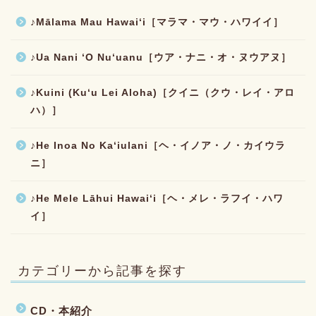
♪Mālama Mau Hawaiʻi［マラマ・マウ・ハワイイ］
♪Ua Nani ʻO Nuʻuanu［ウア・ナニ・オ・ヌウアヌ］
♪Kuini (Kuʻu Lei Aloha)［クイニ（クウ・レイ・アロ
ハ）］
♪He Inoa No Kaʻiulani［ヘ・イノア・ノ・カイウラ
ニ］
♪He Mele Lāhui Hawaiʻi［ヘ・メレ・ラフイ・ハワ
イ］
カテゴリーから記事を探す
CD・本紹介