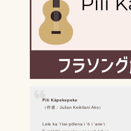
Pili Kāpekepeke
（作者：Julian Keikilani Ako）
Lele ka ʻiʻiwi pōlena i ʻō i ʻaneʻi