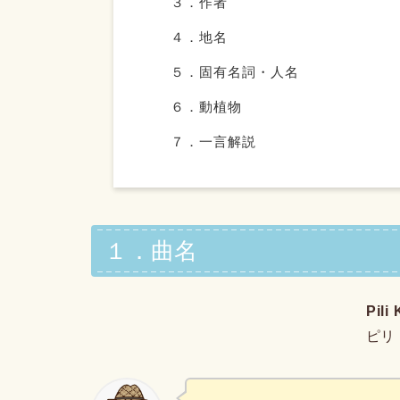
３．作者
４．地名
５．固有名詞・人名
６．動植物
７．一言解説
１．曲名
Pili
ピリ