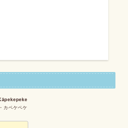
 Kāpekepeke
・カペケペケ