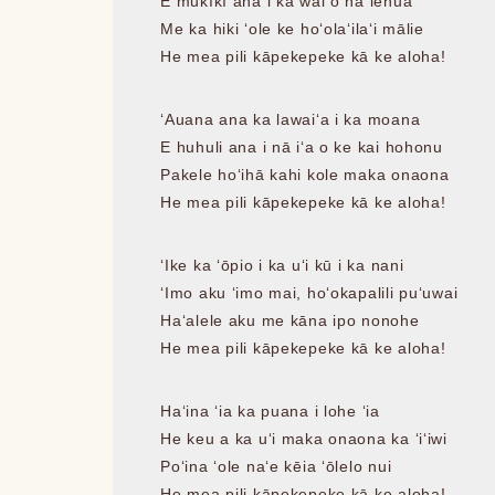
E mūkīkī ana i ka wai o nā lehua
Me ka hiki ʻole ke hoʻolaʻilaʻi mālie
He mea pili kāpekepeke kā ke aloha!
ʻAuana ana ka lawaiʻa i ka moana
E huhuli ana i nā iʻa o ke kai hohonu
Pakele hoʻihā kahi kole maka onaona
He mea pili kāpekepeke kā ke aloha!
ʻIke ka ʻōpio i ka uʻi kū i ka nani
ʻImo aku ʻimo mai, hoʻokapalili puʻuwai
Haʻalele aku me kāna ipo nonohe
He mea pili kāpekepeke kā ke aloha!
Haʻina ʻia ka puana i lohe ʻia
He keu a ka uʻi maka onaona ka ʻiʻiwi
Poʻina ʻole naʻe kēia ʻōlelo nui
He mea pili kāpekepeke kā ke aloha!