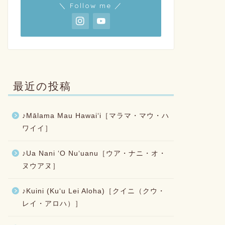
＼ Follow me ／
最近の投稿
♪Mālama Mau Hawaiʻi［マラマ・マウ・ハ
ワイイ］
♪Ua Nani ʻO Nuʻuanu［ウア・ナニ・オ・
ヌウアヌ］
♪Kuini (Kuʻu Lei Aloha)［クイニ（クウ・
レイ・アロハ）］