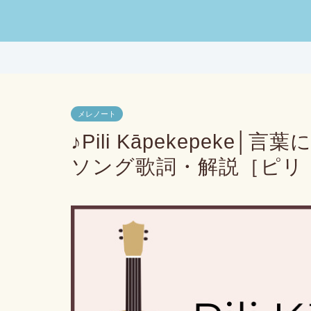
メレノート
♪Pili Kāpekepek
ソング歌詞・解説［ピリ