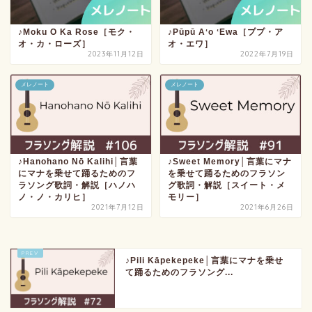
♪Moku O Ka Rose［モク・
♪Pūpū Aʻo ʻEwa［ププ・ア
オ・カ・ローズ］
オ・エワ］
2023年11月12日
2022年7月19日
メレノート
メレノート
♪Hanohano Nō Kalihi│言葉
♪Sweet Memory│言葉にマナ
にマナを乗せて踊るためのフ
を乗せて踊るためのフラソン
ラソング歌詞・解説［ハノハ
グ歌詞・解説［スイート・メ
ノ・ノ・カリヒ］
モリー］
2021年7月12日
2021年6月26日
♪Pili Kāpekepeke│言葉にマナを乗せ
て踊るためのフラソング...