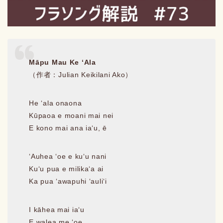
Māpu Mau Ke ʻAla
（作者：Julian Keikilani Ako）
He ʻala onaona
Kūpaoa e moani mai nei
E kono mai ana iaʻu, ē
ʻAuhea ʻoe e kuʻu nani
Kuʻu pua e milikaʻa ai
Ka pua ʻawapuhi ʻauliʻi
I kāhea mai iaʻu
E walea me ʻoe