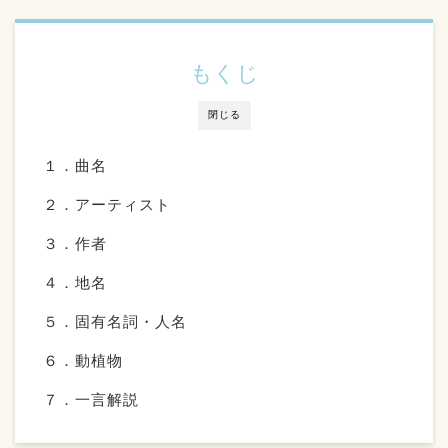
もくじ
閉じる
１．曲名
２．アーティスト
３．作者
４．地名
５．固有名詞・人名
６．動植物
７．一言解説