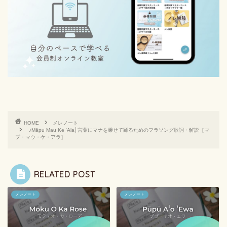
HOME
メレノート
♪Māpu Mau Ke ʻAla│言葉にマナを乗せて踊るためのフラソング歌詞・解説［マ
プ・マウ・ケ・アラ］
RELATED POST
メレノート
メレノート