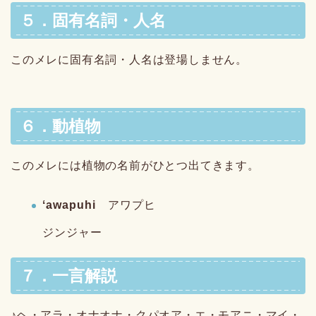
５．固有名詞・人名
このメレに固有名詞・人名は登場しません。
６．動植物
このメレには植物の名前がひとつ出てきます。
ʻawapuhi
アワプヒ
ジンジャー
７．一言解説
♪ヘ・アラ・オナオナ・クパオア・エ・モアニ・マイ・