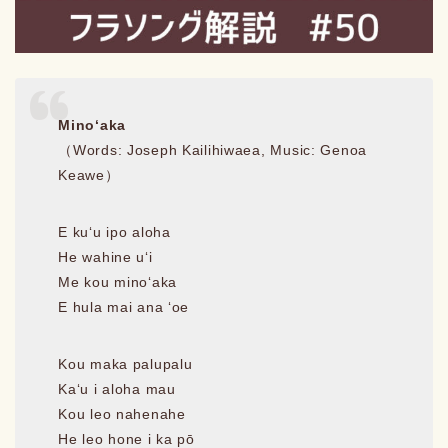
Minoʻaka
（Words: Joseph Kailihiwaea, Music: Genoa
Keawe）
E kuʻu ipo aloha
He wahine uʻi
Me kou minoʻaka
E hula mai ana ʻoe
Kou maka palupalu
Kaʻu i aloha mau
Kou leo nahenahe
He leo hone i ka pō