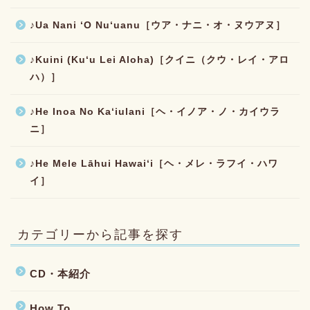
♪Ua Nani ʻO Nuʻuanu［ウア・ナニ・オ・ヌウアヌ］
♪Kuini (Kuʻu Lei Aloha)［クイニ（クウ・レイ・アロ
ハ）］
♪He Inoa No Kaʻiulani［ヘ・イノア・ノ・カイウラ
ニ］
♪He Mele Lāhui Hawaiʻi［ヘ・メレ・ラフイ・ハワ
イ］
カテゴリーから記事を探す
CD・本紹介
How To