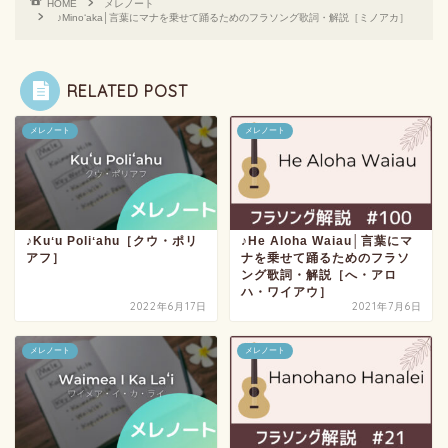
HOME
メレノート
♪Minoʻaka│言葉にマナを乗せて踊るためのフラソング歌詞・解説［ミノアカ］
RELATED POST
メレノート
メレノート
♪Kuʻu Poliʻahu［クウ・ポリ
♪He Aloha Waiau│言葉にマ
アフ］
ナを乗せて踊るためのフラソ
ング歌詞・解説［へ・アロ
ハ・ワイアウ］
2022年6月17日
2021年7月6日
メレノート
メレノート