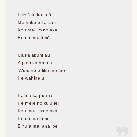
Like ʻole kou uʻi
Me hōkū o ka lani
Kou mau minoʻaka
He uʻi maoli nō
Ua kaʻapuni au
A puni ka honua
ʻAʻole nō e like me ʻoe
He wahine uʻi
Haʻina ka puana
He mele no kuʻu lei
Kou mau minoʻaka
He uʻi maoli nō
E hula mai ana ʻoe