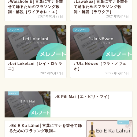
♪Waiāhole Ē│言葉にマナを乗
♪Lawakua│言葉にマナを乗せ
せて踊るためのフラソング歌
て踊るためのフラソング歌
詞・解説［ワイアホレ・エ］
詞・解説［ラワクア］
2021年10月22日
2021年9月14日
メレノート
メレノート
♪Lei Lokelani［レイ・ロケラ
♪ʻUla Nōweo［ウラ・ノヴェ
ニ］
オ］
2023年9月17日
2022年3月15日
♪E Pili Mai［エ・ピリ・マイ］
♪Eō E Ka Lāhui│言葉にマナを乗せて踊
るためのフラソング歌詞...