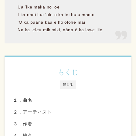
Ua ʻike maka nō ʻoe
I ka nani lua ʻole o ka lei hulu mamo
ʻO ka puana kāu e hoʻolohe mai
Na ka ʻeleu mikimiki, nāna ē ka lawe lilo
もくじ
閉じる
１．曲名
２．アーティスト
３．作者
４．地名