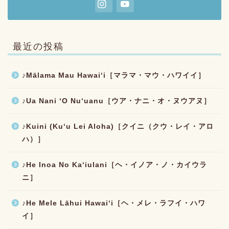
最近の投稿
♪Mālama Mau Hawaiʻi［マラマ・マウ・ハワイイ］
♪Ua Nani ʻO Nuʻuanu［ウア・ナニ・オ・ヌウアヌ］
♪Kuini (Kuʻu Lei Aloha)［クイニ（クウ・レイ・アロ
ハ）］
♪He Inoa No Kaʻiulani［ヘ・イノア・ノ・カイウラ
ニ］
♪He Mele Lāhui Hawaiʻi［ヘ・メレ・ラフイ・ハワ
イ］