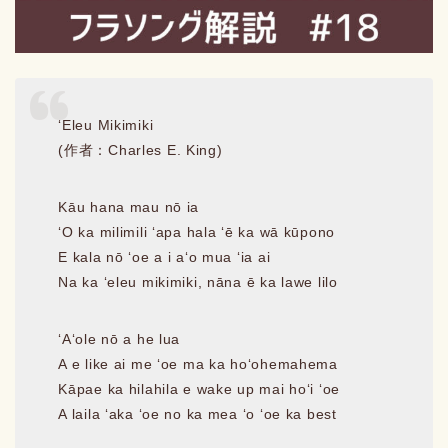
ʻEleu Mikimiki
(作者：Charles E. King)
Kāu hana mau nō ia
ʻO ka milimili ʻapa hala ʻē ka wā kūpono
E kala nō ʻoe a i aʻo mua ʻia ai
Na ka ʻeleu mikimiki, nāna ē ka lawe lilo
ʻAʻole nō a he lua
A e like ai me ʻoe ma ka hoʻohemahema
Kāpae ka hilahila e wake up mai hoʻi ʻoe
A laila ʻaka ʻoe no ka mea ʻo ʻoe ka best