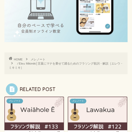
HOME
メレノート
♪ʻEleu Mikimiki│言葉にマナを乗せて踊るためのフラソング歌詞・解説［エレウ・
ミキミキ］
RELATED POST
メレノート
メレノート