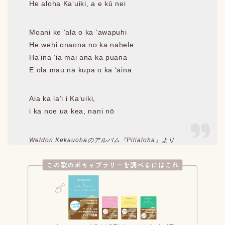
He aloha Kaʻuiki, a e kū nei
Moani ke ʻala o ka ʻawapuhi
He wehi onaona no ka nahele
Haʻina ʻia mai ana ka puana
E ola mau nā kupa o ka ʻāina
Aia ka laʻi i Kaʻuiki,
i ka noe ua kea, nani nō
Weldon Kekauohaのアルバム『Pilialoha』より