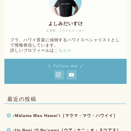
よしみだいすけ
文筆家、フラナビゲーター
フラ、ハワイ音楽に傾倒するハワイスペシャリストとし
て情報発信しています。
詳しいプロフィールは
こちら≫
＼ Follow me ／
最近の投稿
♪Mālama Mau Hawaiʻi［マラマ・マウ・ハワイイ］
♪Ua Nani ʻO Nuʻuanu［ウア・ナニ・オ・ヌウアヌ］