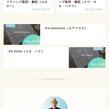
フラソング歌詞・解説［カネ
ング歌詞・解説［クウ・オ
オヘ］
ネ・ハナウ］
2021年3月31日
2022年2月8日
♪Kaʻahumanu［カアフマヌ］
♪Eō Hāna［エオ・ハナ］