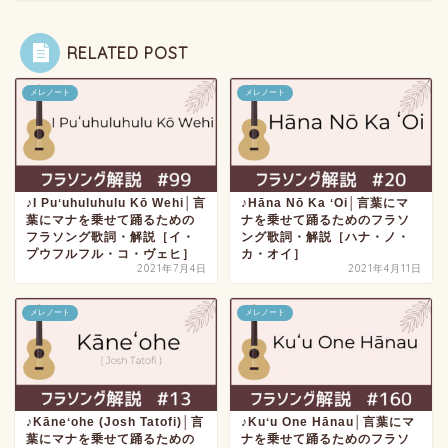
RELATED POST
メレノート
メレノート
♪I Puʻuhuluhulu Kō Wehi│言
♪Hāna Nō Ka ʻOi│言葉にマ
葉にマナを乗せて踊るための
ナを乗せて踊るためのフラソ
フラソング歌詞・解説［イ・
ング歌詞・解説［ハナ・ノ・
プウフルフル・コ・ヴェヒ］
カ・オイ］
2021年7月4日
2021年4月11日
メレノート
メレノート
♪Kāneʻohe (Josh Tatofi)│言
♪Kuʻu One Hānau│言葉にマ
葉にマナを乗せて踊るための
ナを乗せて踊るためのフラソ