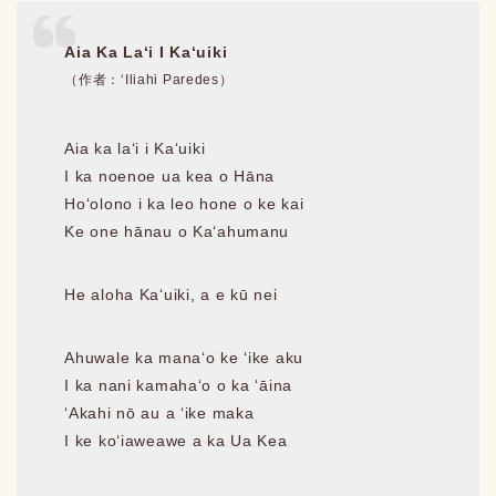
Aia Ka Laʻi I Kaʻuiki
（作者：ʻIliahi Paredes）
Aia ka laʻi i Kaʻuiki
I ka noenoe ua kea o Hāna
Hoʻolono i ka leo hone o ke kai
Ke one hānau o Kaʻahumanu
He aloha Kaʻuiki, a e kū nei
Ahuwale ka manaʻo ke ʻike aku
I ka nani kamahaʻo o ka ʻāina
ʻAkahi nō au a ʻike maka
I ke koʻiaweawe a ka Ua Kea