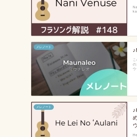
Na
ka
メレノート
こ
の
ウ
メレノート
♪
He