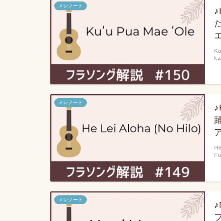
メレノート
♪
Ku
k
メレノート
♪
He
F
メレノート