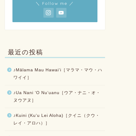
＼ Follow me ／
最近の投稿
♪Mālama Mau Hawaiʻi［マラマ・マウ・ハ
ワイイ］
♪Ua Nani ʻO Nuʻuanu［ウア・ナニ・オ・
ヌウアヌ］
♪Kuini (Kuʻu Lei Aloha)［クイニ（クウ・
レイ・アロハ）］