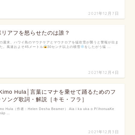
2021年12月7日
ポリアフを怒らせたのは誰？
の週末、ハワイ島のマウナケアとマウナロアを猛吹雪が襲うと警報が出ま
た。風速およそ45メートル
30センチ以上の積雪
をしたがう猛 …
2021年12月4日
♪Kimo Hula│言葉にマナを乗せて踊るためのフ
ラソング歌詞・解説［キモ・フラ］
mo Hula（作者：Helen Desha Beamer） Aia i ka uka o PiʻihonuaKe
hāp …
2021年12月3日