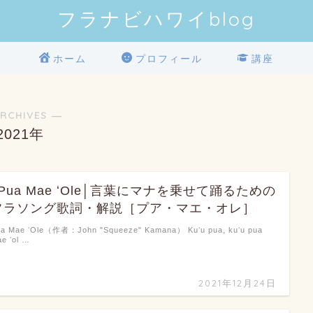
フラナビハワイblog
ホーム
プロフィール
講座
RCHIVES ―
2021年
♪Pua Mae ʻOle│言葉にマナを乗せて踊るための
フラソング歌詞・解説［プア・マエ・オレ］
a Mae ʻOle（作者：John "Squeeze" Kamana） Kuʻu pua, kuʻu pua
e ʻol …
2021年12月24日