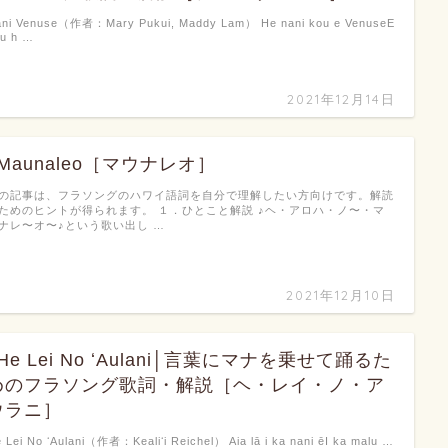
ni Venuse（作者：Mary Pukui, Maddy Lam） He nani kou e VenuseE
u h …
2021年12月14日
♪Maunaleo［マウナレオ］
の記事は、フラソングのハワイ語詞を自分で理解したい方向けです。解読
ためのヒントが得られます。 １．ひとこと解説 ♪ヘ・アロハ・ノ〜・マ
ナレ〜オ〜♪という歌い出し …
2021年12月10日
He Lei No ʻAulani│言葉にマナを乗せて踊るた
めのフラソング歌詞・解説［ヘ・レイ・ノ・ア
ウラニ］
 Lei No ʻAulani（作者：Kealiʻi Reichel） Aia lā i ka nani ēI ka malu …