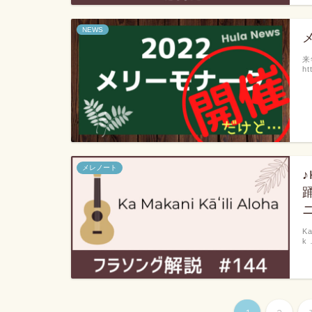
NEWS
来
ht
メレノート
♪
Ka
k