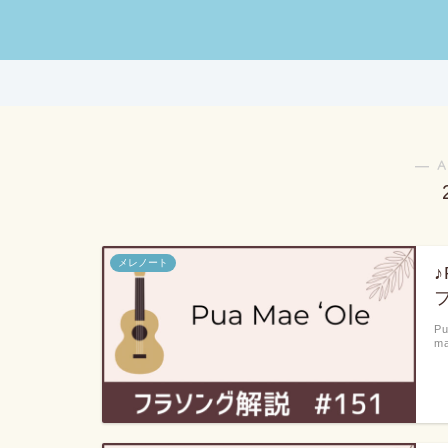
― A
メレノート
Pu
ma