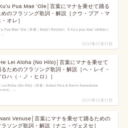
Kuʻu Pua Mae ʻOle│言葉にマナを乗せて踊る
ためのフラソング歌詞・解説［クウ・プア・マ
エ・オレ］
ʻu Pua Mae ʻOle（作者：Kealiʻi Reichel） E kuʻu pua mae ʻoleKau i
a …
2021年12月21日
He Lei Aloha (No Hilo)│言葉にマナを乗せて
踊るためのフラソング歌詞・解説［ヘ・レイ・
アロハ（・ノ・ヒロ）］
 Lei Aloha (No Hilo)（作者：Kalani Peʻa & Devin Kamealoha
orrest） …
2021年12月17日
♪Nani Venuse│言葉にマナを乗せて踊るための
フラソング歌詞・解説［ナニ・ヴェヌセ］