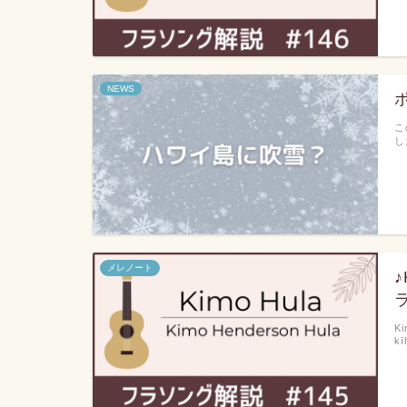
NEWS
こ
し
メレノート
Ki
kī