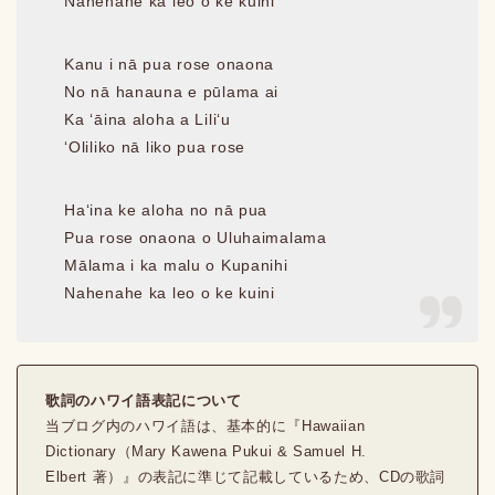
Nahenahe ka leo o ke kuini
Kanu i nā pua rose onaona
No nā hanauna e pūlama ai
Ka ʻāina aloha a Liliʻu
ʻOliliko nā liko pua rose
Haʻina ke aloha no nā pua
Pua rose onaona o Uluhaimalama
Mālama i ka malu o Kupanihi
Nahenahe ka leo o ke kuini
歌詞のハワイ語表記について
当ブログ内のハワイ語は、基本的に『Hawaiian
Dictionary（Mary Kawena Pukui & Samuel H.
Elbert 著）』の表記に準じて記載しているため、CDの歌詞