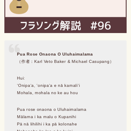
Pua Rose Onaona O Uluhaimalama
（作者：Karl Veto Baker & Michael Casupang）
Hui:
ʻOnipaʻa, ʻonipaʻa e nā kamaliʻi
Mohala, mohala no ke au hou
Pua rose onaona o Uluhaimalama
Mālama i ka malu o Kupanihi
Pā nā lihilihi i ka pā kolonahe