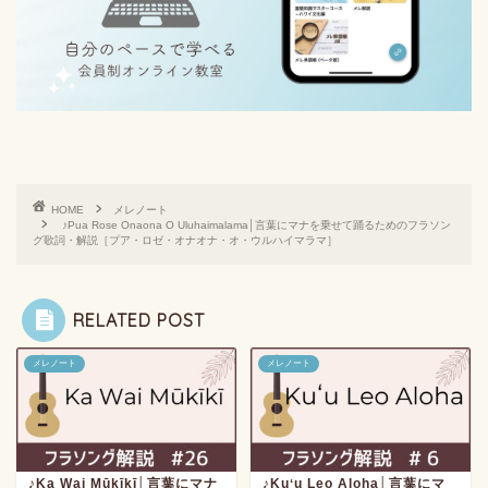
HOME
メレノート
♪Pua Rose Onaona O Uluhaimalama│言葉にマナを乗せて踊るためのフラソン
グ歌詞・解説［プア・ロゼ・オナオナ・オ・ウルハイマラマ］
RELATED POST
メレノート
メレノート
♪Ka Wai Mūkīkī│言葉にマナ
♪Kuʻu Leo Aloha│言葉にマ