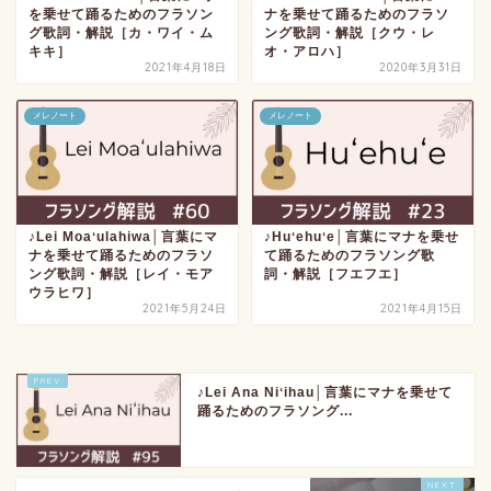
を乗せて踊るためのフラソン
ナを乗せて踊るためのフラソ
グ歌詞・解説［カ・ワイ・ム
ング歌詞・解説［クウ・レ
キキ］
オ・アロハ］
2021年4月18日
2020年3月31日
メレノート
メレノート
♪Lei Moaʻulahiwa│言葉にマ
♪Huʻehuʻe│言葉にマナを乗せ
ナを乗せて踊るためのフラソ
て踊るためのフラソング歌
ング歌詞・解説［レイ・モア
詞・解説［フエフエ］
ウラヒワ］
2021年5月24日
2021年4月15日
♪Lei Ana Niʻihau│言葉にマナを乗せて
踊るためのフラソング...