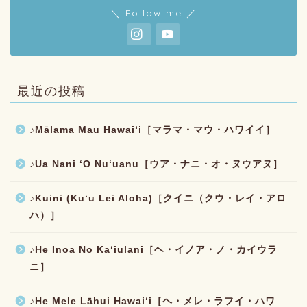
＼ Follow me ／
最近の投稿
♪Mālama Mau Hawaiʻi［マラマ・マウ・ハワイイ］
♪Ua Nani ʻO Nuʻuanu［ウア・ナニ・オ・ヌウアヌ］
♪Kuini (Kuʻu Lei Aloha)［クイニ（クウ・レイ・アロ
ハ）］
♪He Inoa No Kaʻiulani［ヘ・イノア・ノ・カイウラ
ニ］
♪He Mele Lāhui Hawaiʻi［ヘ・メレ・ラフイ・ハワ