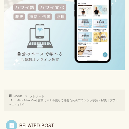
HOME
メレノート
♪Pua Mae ʻOle│言葉にマナを乗せて踊るためのフラソング歌詞・解説［プア・
マエ・オレ］
RELATED POST