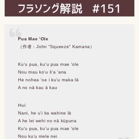
Pua Mae ʻOle
（作者：John “Squeeze” Kamana）
Kuʻu pua, kuʻu pua mae ʻole
Nou mau koʻu liʻa ʻana
He nohea ʻoe i kuʻu maka lā
A no nā kau ā kau
Hui:
Nani, he uʻi ka wahine lā
A he lei wehi no nā kūpuna
Kuʻu pua, kuʻu pua mae ʻole
Nou kuʻu mele nei