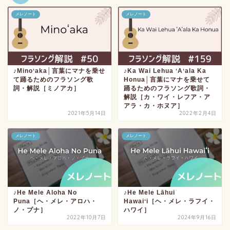
メレノート
メレノート
♪Minoʻaka│言葉にマナを乗せ
♪Ka Wai Lehua ʻAʻala Ka
て踊るためのフラソング歌
Honua│言葉にマナを乗せて
詞・解説［ミノアカ］
踊るためのフラソング歌詞・
解説［カ・ワイ・レフア・ア
アラ・カ・ホヌア］
2021年5月14日
2022年2月4日
メレノート
メレノート
♪He Mele Aloha No
♪He Mele Lāhui
Puna［ヘ・メレ・アロハ・
Hawaiʻi［ヘ・メレ・ラフイ・
ノ・プナ］
ハワイ］
2022年10月7日
2024年9月16日