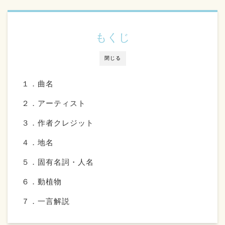
もくじ
閉じる
１．曲名
２．アーティスト
３．作者クレジット
４．地名
５．固有名詞・人名
６．動植物
７．一言解説