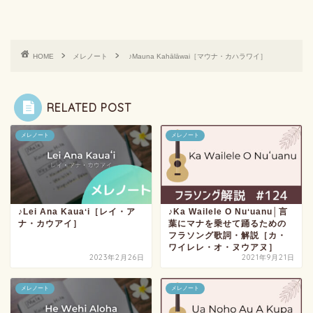
HOME
メレノート
♪Mauna Kahālāwai［マウナ・カハラワイ］
RELATED POST
メレノート
メレノート
♪Lei Ana Kauaʻi［レイ・ア
♪Ka Wailele O Nuʻuanu│言
ナ・カウアイ］
葉にマナを乗せて踊るための
フラソング歌詞・解説［カ・
ワイレレ・オ・ヌウアヌ］
2023年2月26日
2021年9月21日
メレノート
メレノート