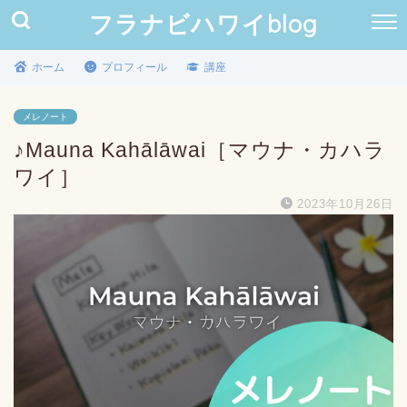
フラナビハワイblog
ホーム
プロフィール
講座
メレノート
♪Mauna Kahālāwai［マウナ・カハラ
ワイ］
2023年10月26日