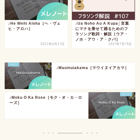
♪He Wehi Aloha［ヘ・ヴェ
♪Ua Noho Au A Kupa│言葉
ヒ・アロハ］
にマナを乗せて踊るためのフ
ラソング歌詞・解説［ウア・
ノホ・アウ・ア・クパ］
2022年6月21日
2021年7月13日
♪Mauinuiakama［マウイヌイアカマ］
♪Moku O Ka Rose［モク・オ・カ・ロ
ーズ］