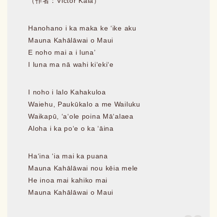
（作者：Victor Kala）
Hanohano i ka maka ke ʻike aku
Mauna Kahālāwai o Maui
E noho mai a i luna’
I luna ma nā wahi kiʻekiʻe
I noho i lalo Kahakuloa
Waiehu, Paukūkalo a me Wailuku
Waikapū, ʻaʻole poina Māʻalaea
Aloha i ka poʻe o ka ʻāina
Haʻina ʻia mai ka puana
Mauna Kahālāwai nou kēia mele
He inoa mai kahiko mai
Mauna Kahālāwai o Maui