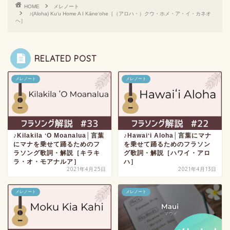
HOME
メレノート
♪(Aloha) Kuʻu Home A I Kāneʻohe［（アロハ・）クウ・ホメ・ア・イ・カネオ
ヘ］
RELATED POST
メレノート
メレノート
♪Kilakila ʻO Moanalua│言葉
♪Hawaiʻi Aloha│言葉にマナ
にマナを乗せて踊るためのフ
を乗せて踊るためのフラソン
ラソング歌詞・解説［キラキ
グ歌詞・解説［ハワイ・アロ
ラ・オ・モアナルア］
ハ］
2021年4月25日
2021年4月13日
メレノート
メレノート