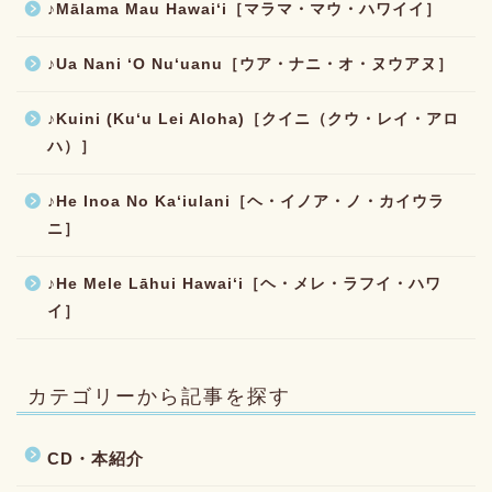
♪Mālama Mau Hawaiʻi［マラマ・マウ・ハワイイ］
♪Ua Nani ʻO Nuʻuanu［ウア・ナニ・オ・ヌウアヌ］
♪Kuini (Kuʻu Lei Aloha)［クイニ（クウ・レイ・アロ
ハ）］
♪He Inoa No Kaʻiulani［ヘ・イノア・ノ・カイウラ
ニ］
♪He Mele Lāhui Hawaiʻi［ヘ・メレ・ラフイ・ハワ
イ］
カテゴリーから記事を探す
CD・本紹介