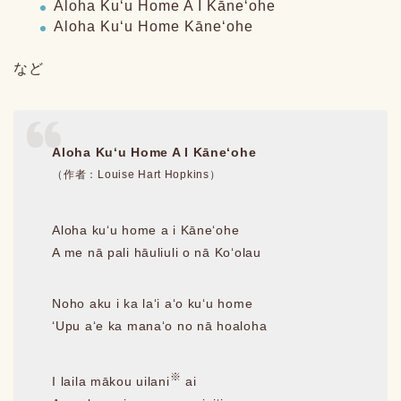
Aloha Kuʻu Home A I Kāneʻohe
Aloha Kuʻu Home Kāneʻohe
など
Aloha Kuʻu Home A I Kāneʻohe
（作者：Louise Hart Hopkins）
Aloha kuʻu home a i Kāneʻohe
A me nā pali hāuliuli o nā Koʻolau
Noho aku i ka laʻi aʻo kuʻu home
ʻUpu aʻe ka manaʻo no nā hoaloha
※
I laila mākou uilani
ai