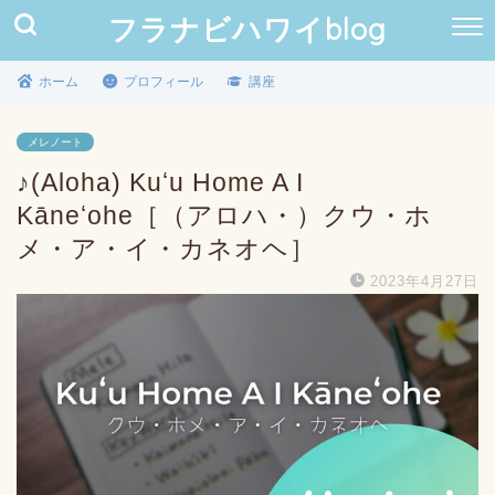
フラナビハワイblog
ホーム
プロフィール
講座
メレノート
♪(Aloha) Kuʻu Home A I
Kāneʻohe［（アロハ・）クウ・ホ
メ・ア・イ・カネオヘ］
2023年4月27日