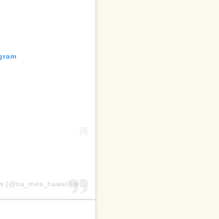
agram
oks (@na_mea_hawaii)
on
Jan 14, 2019 at 6:07pm PST