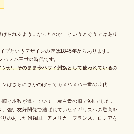
年。
掲げられるようになったのか、というとそうではあり
イプというデザインの旗は1845年からあります。
カメハメハ三世の時代です。
インが、そのまま今ハワイ州旗として使われている
の
インはさらにさかのぼってカメハメハ一世の時代、
の順と本数が違っていて、赤白青の順で9本でした。
き、強い友好関係で結ばれていたイギリスへの敬意を
がりのあった列強国、アメリカ、フランス、ロシアを
。