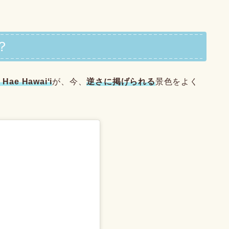
？
ae Hawaiʻi
が、今、
逆さに掲げられる
景色をよく