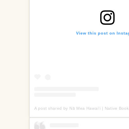
View this post on Inst
A post shared by Nā Mea Hawai’i | Native Bo