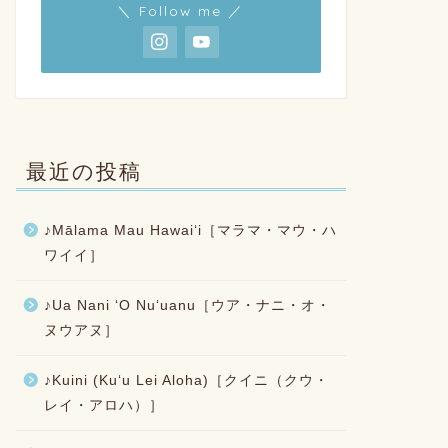
＼ Follow me ／
最近の投稿
♪Mālama Mau Hawaiʻi［マラマ・マウ・ハ
ワイイ］
♪Ua Nani ʻO Nuʻuanu［ウア・ナニ・オ・
ヌウアヌ］
♪Kuini (Kuʻu Lei Aloha)［クイニ（クウ・
レイ・アロハ）］