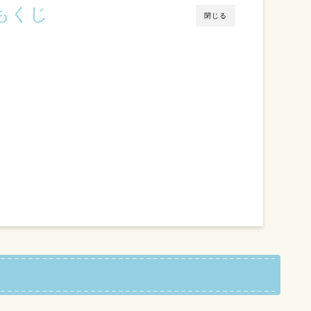
もくじ
閉じる