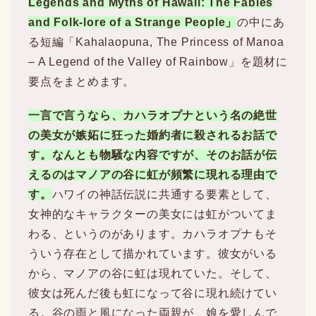
Legends and Myths of Hawaii: The Fables
and Folk-lore of a Strange People」
の中にあ
る短編「Kahalaopuna, The Princess of Manoa
– A Legend of the Valley of Rainbow」を題材に
要点をまとめます。
一言で言うなら、カハラオプナという名の絶世
の美女が嫉妬に狂った婚約者に殺されるお話で
す。なんとも物騒な内容ですが、そのお話が伝
えるのはマノアの谷に虹が頻繁に現れる理由で
す。
ハワイの神話伝説に共通する要素として、
女神的なキャラクターの美女には虹がついてま
わる、というのがあります。カハラオプナもそ
ういう存在として描かれています。彼女がいる
から、マノアの谷に虹は現れていた。そして、
彼女は死んだ後も虹になって谷に現れ続けてい
る。谷の雨と風になった両親が、娘を愛しんで