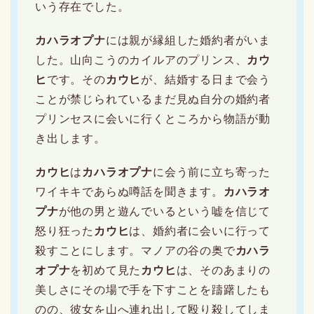
いう存在でした。
カハラオプナ
には親が縁組した婚約者がいま
した。山向こうのカイルアのプリンス、
カウ
ヒ
です。その
カウヒ
が、結婚する日まで会う
ことが禁じられているまだ見ぬ自分の婚約者
プリンセスに会いに行くところから物語が動
き出します。
カウヒ
は
カハラオプナ
に会う前に立ち寄った
ワイキキであらぬ噂話を聞きます。
カハラオ
プナ
が他の男と遊んでいるという嘘を信じて
怒り狂った
カウヒ
は、婚約者に会いに行って
殺すことにします。マノアの谷の奥で
カハラ
オプナ
を初めて見た
カウヒ
は、そのあまりの
美しさにその場で手を下すことを躊躇したも
のの、彼女を山へ連れ出して殴り殺してしま