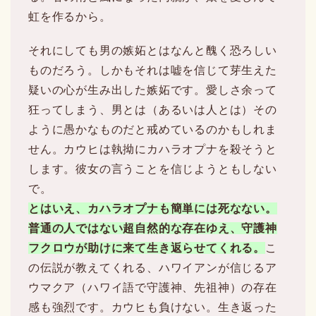
虹を作るから。
それにしても男の嫉妬とはなんと醜く恐ろしい
ものだろう。しかもそれは嘘を信じて芽生えた
疑いの心が生み出した嫉妬です。愛しさ余って
狂ってしまう、男とは（あるいは人とは）その
ように愚かなものだと戒めているのかもしれま
せん。カウヒは執拗にカハラオプナを殺そうと
します。彼女の言うことを信じようともしない
で。
とはいえ、カハラオプナも簡単には死なない。
普通の人ではない超自然的な存在ゆえ、守護神
フクロウが助けに来て生き返らせてくれる。
こ
の伝説が教えてくれる、ハワイアンが信じるア
ウマクア（ハワイ語で守護神、先祖神）の存在
感も強烈です。カウヒも負けない。生き返った