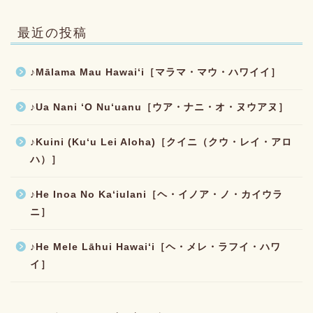
最近の投稿
♪Mālama Mau Hawaiʻi［マラマ・マウ・ハワイイ］
♪Ua Nani ʻO Nuʻuanu［ウア・ナニ・オ・ヌウアヌ］
♪Kuini (Kuʻu Lei Aloha)［クイニ（クウ・レイ・アロ
ハ）］
♪He Inoa No Kaʻiulani［ヘ・イノア・ノ・カイウラ
ニ］
♪He Mele Lāhui Hawaiʻi［ヘ・メレ・ラフイ・ハワ
イ］