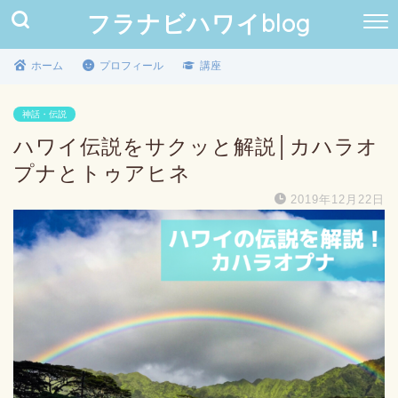
フラナビハワイblog
ホーム
プロフィール
講座
神話・伝説
ハワイ伝説をサクッと解説│カハラオ
プナとトゥアヒネ
2019年12月22日