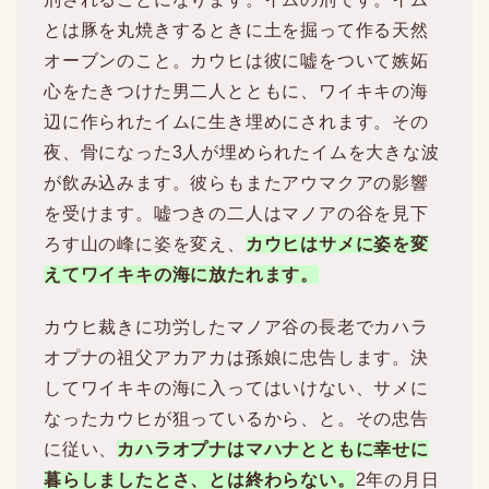
とは豚を丸焼きするときに土を掘って作る天然
オーブンのこと。カウヒは彼に嘘をついて嫉妬
心をたきつけた男二人とともに、ワイキキの海
辺に作られたイムに生き埋めにされます。その
夜、骨になった3人が埋められたイムを大きな波
が飲み込みます。彼らもまたアウマクアの影響
を受けます。嘘つきの二人はマノアの谷を見下
ろす山の峰に姿を変え、
カウヒはサメに姿を変
えてワイキキの海に放たれます。
カウヒ裁きに功労したマノア谷の長老でカハラ
オプナの祖父アカアカは孫娘に忠告します。決
してワイキキの海に入ってはいけない、サメに
なったカウヒが狙っているから、と。その忠告
に従い、
カハラオプナはマハナとともに幸せに
暮らしましたとさ、とは終わらない。
2年の月日