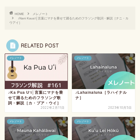
HOME
メレノート
♪Nani Kauaʻi│言葉にマナを乗せて踊るためのフラソング歌詞・解説［ナニ・カ
ウアイ］
RELATED POST
メレノート
メレノート
♪Ka Pua Uʻi│言葉にマナを乗
♪Lahainaluna［ラハイナル
せて踊るためのフラソング歌
ナ］
詞・解説［カ・プア・ウイ］
2022年2月11日
2023年10月5日
メレノート
メレノート