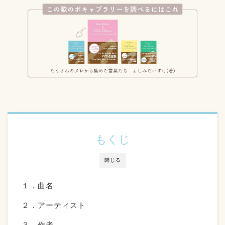
もくじ
閉じる
１．曲名
２．アーティスト
３．作者