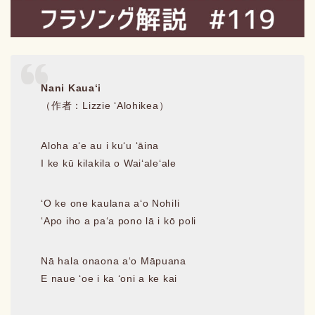
Nani Kauaʻi
（作者：Lizzie ʻAlohikea）
Aloha aʻe au i kuʻu ʻāina
I ke kū kilakila o Waiʻaleʻale
ʻO ke one kaulana aʻo Nohili
ʻApo iho a paʻa pono lā i kō poli
Nā hala onaona aʻo Māpuana
E naue ʻoe i ka ʻoni a ke kai