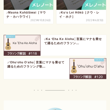
♪Mauna Kahālāwai［マウ
♪Kuʻu Lei Hōkū［クウ・レ
ナ・カハラワイ］
イ・ホク］
2023年10月26日
2022年6月3日
♪Ka ʻEha Ke Aloha│言葉にマナを乗せ
て踊るためのフラソン...
♪ʻOhuʻohu Oʻahu│言葉にマナを乗せて
踊るためのフラソング歌...