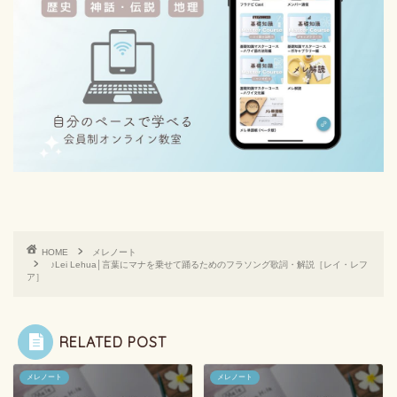
HOME
メレノート
♪Lei Lehua│言葉にマナを乗せて踊るためのフラソング歌詞・解説［レイ・レフ
ア］
RELATED POST
メレノート
メレノート