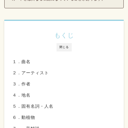
もくじ
閉じる
１．曲名
２．アーティスト
３．作者
４．地名
５．固有名詞・人名
６．動植物