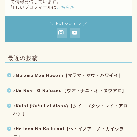
て情報発信しています。
詳しいプロフィールは
こちら≫
＼ Follow me ／
最近の投稿
♪Mālama Mau Hawaiʻi［マラマ・マウ・ハワイイ］
♪Ua Nani ʻO Nuʻuanu［ウア・ナニ・オ・ヌウアヌ］
♪Kuini (Kuʻu Lei Aloha)［クイニ（クウ・レイ・アロ
ハ）］
♪He Inoa No Kaʻiulani［ヘ・イノア・ノ・カイウラ
ニ］