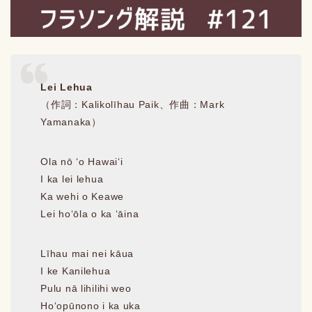
Lei Lehua
（作詞：Kalikolīhau Paik、作曲：Mark
Yamanaka）
Ola nō ʻo Hawaiʻi
I ka lei lehua
Ka wehi o Keawe
Lei hoʻōla o ka ʻāina
Līhau mai nei kāua
I ke Kanilehua
Pulu nā lihilihi weo
Hoʻopūnono i ka uka