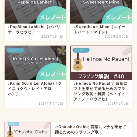
♪Papālina Lahilahi［パパリ
♪Sweetheart Mine［スイー
ナ・ラヒラヒ］
トハート・マイン］
2022年3月4日
2022年2月25日
メレノート
メレノート
♪Kuini (Kuʻu Lei Aloha)［ク
♪He Inoa No Pauahi│言葉に
イニ（クウ・レイ・アロ
マナを乗せて踊るためのフラ
ハ）］
ソング歌詞・解説［ヘ・イノ
ア・ノ・パウアヒ］
2024年11月12日
2021年5月3日
♪ʻOhuʻohu Oʻahu│言葉にマナを乗せて
踊るためのフラソング歌...