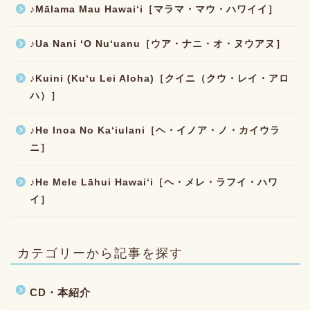
♪Mālama Mau Hawaiʻi［マラマ・マウ・ハワイイ］
♪Ua Nani ʻO Nuʻuanu［ウア・ナニ・オ・ヌウアヌ］
♪Kuini (Kuʻu Lei Aloha)［クイニ（クウ・レイ・アロ
ハ）］
♪He Inoa No Kaʻiulani［ヘ・イノア・ノ・カイウラ
ニ］
♪He Mele Lāhui Hawaiʻi［ヘ・メレ・ラフイ・ハワ
イ］
カテゴリーから記事を探す
CD・本紹介